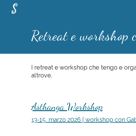
Sk
Retreat e workshop c
I
retreat e workshop che
tengo e
orga
altrove.
Asthanga Workshop
3
-1
5
marzo
2026 |
workshop
con
Gab
1