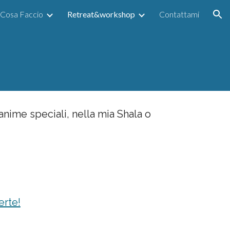
Cosa Faccio
Retreat&workshop
Contattami
ion
nime speciali, nella mia Shala o
erte!