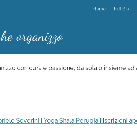
Home
Full Bio
ip to main content
Skip to navigat
he organizzo
nizzo con cura e passione, da sola o insieme ad a
riele Severini
|
Yoga Shala Perugia
| iscrizioni ap