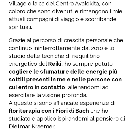
Village e laica del Centro Avalokita, con
coloro che sono diven
uti
e rimangono i miei
attuali compagni di viaggio e scorribande
spirituali.
Grazie al percorso di crescita personale
che
continuo ininterrottamente dal 2010 e
l
o
studio del
le tecniche di riequilibrio
energetico del
Reiki
, ho sempre potuto
cogliere le sfumature delle energie più
sottili presenti in me e nelle persone con
cui entro in contatto
, allenandomi
a
d
esercita
re
la visione profonda.
A questo si sono affiancate esperienze di
floriterapia con i Fiori di Bach
che ho
studiato e applico
ispirandomi al
pensiero di
Dietmar Kraemer.