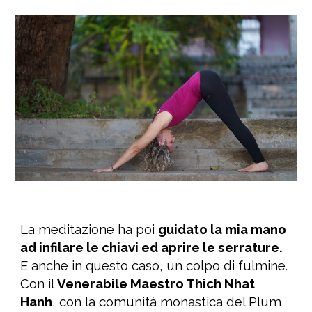
La meditazione ha
poi
guidato la mia mano
ad infilare
le chiavi ed
aprire le serrature
.
E
a
nche
in questo caso
, un colpo di fulmine.
Con il
Venerabile Maestro Thich Nhat
Hanh
, con l
a
comunità monastica del Plum